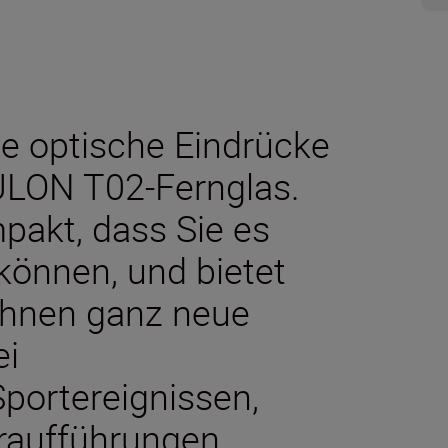
e optische Eindrücke
ULON T02-Fernglas.
mpakt, dass Sie es
können, und bietet
 Ihnen ganz neue
ei
portereignissen,
raufführungen.