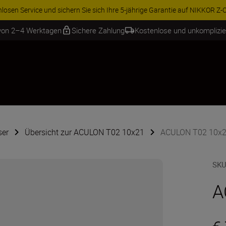
ionen
 von 2–4 Werktagen
Sichere Zahlung
Kostenlose und unkomplizi
ser
Übersicht zur ACULON T02 10x21
ACULON T02 10x2
SKU
A