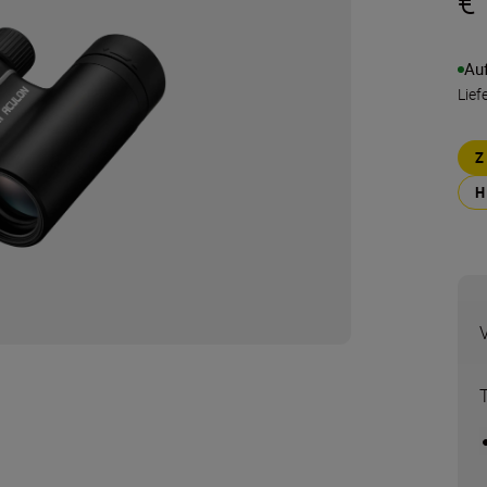
€
Au
Lief