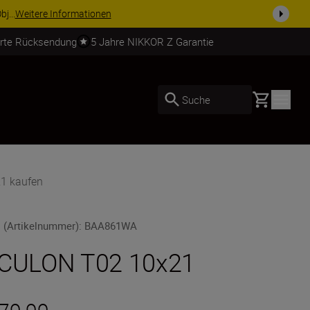
ZUBEHÖR IM ANGEBOT | Sparen Sie 15 % auf ausgewähltes Zubehör
erte Rücksendung
5 Jahre NIKKOR Z Garantie
Basket
Suche
1 kaufen
 (Artikelnummer)
:
BAA861WA
CULON T02 10x21