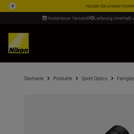
ern Sie sich Ihre 5-jährige Garantie auf NIKKOR Z-Obj...
Weitere Informat
Kostenloser Versand
Lieferung innerhalb
SKIP
Startseite
Produkte
Sport Optics
Fernglä