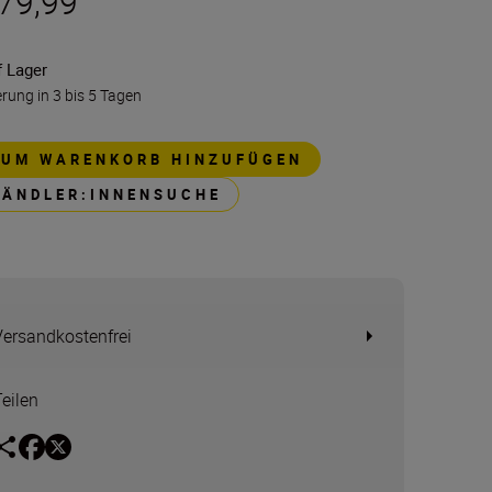
 79,99
f Lager
erung in 3 bis 5 Tagen
ZUM WARENKORB HINZUFÜGEN
HÄNDLER:INNENSUCHE
Versandkostenfrei
Teilen