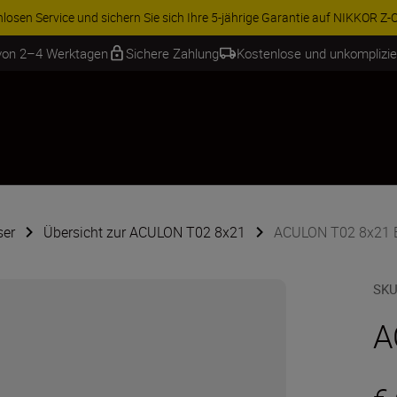
ZUBEHÖR IM ANGEBOT | Sparen Sie 15 % auf aus
 von 2–4 Werktagen
Sichere Zahlung
Kostenlose und unkomplizi
ser
Übersicht zur ACULON T02 8x21
ACULON T02 8x21 B
SKU
A