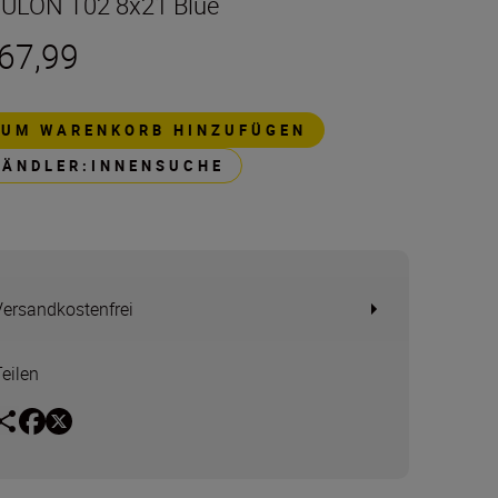
ULON T02 8x21 Blue
 67,99
ZUM WARENKORB HINZUFÜGEN
HÄNDLER:INNENSUCHE
Versandkostenfrei
Teilen