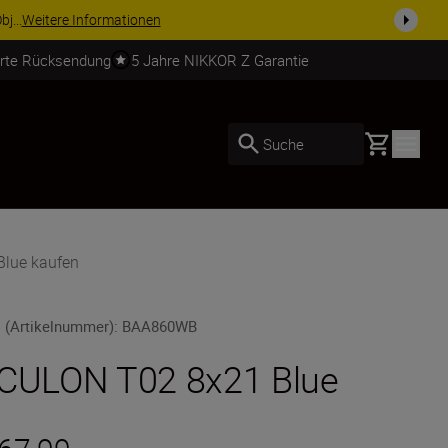
gewähltes Zubehör und vervollständigen Sie Ihre Ausrüstu...
Jetzt eink
erte Rücksendung
5 Jahre NIKKOR Z Garantie
Basket
Suche
lue kaufen
 (Artikelnummer)
:
BAA860WB
CULON T02 8x21 Blue