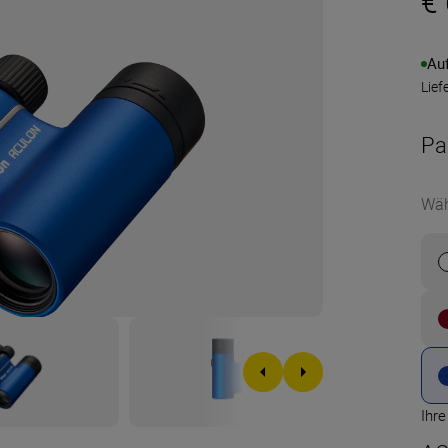
€
Au
Lief
Pa
Wäh
Ihr