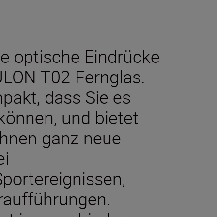
e optische Eindrücke
ULON T02-Fernglas.
mpakt, dass Sie es
können, und bietet
 Ihnen ganz neue
ei
portereignissen,
raufführungen.