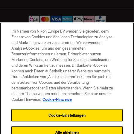
Im Namen von Nikon Europe BV werden Sie gebeten, dem
Einsatz von Cookies und ähnlichen Technologien zu Analyse-
AT
Nikon Sites
und Marketingzwecken zuzustimmen. Wir verwenden
Analyse-Cookies, um aus den gesammelten
Kontaktieren Sie uns
Datenschutzhinweis
Benutzerinformationen zu lernen. Drittanbieter nutzen
Nutzungsbedingungen
Marketing-Cookies, um Werbung für Sie zu personalisieren
Geschäftsbedingungen des Nikon Stores
und deren Wirksamkeit zu messen. Drittanbieter-Cookies
Cookie-Hinweise
Barrierefreiheit
können auch Daten außerhalb unserer Websites sammeln.
Durch Anklicken von „Alle akzeptieren“ erklären Sie sich mit
Cookie-Einstellungen
dem Setzen von Cookies und der Verarbeitung
© 2026 Nikon
personenbezogener Daten einverstanden. Wenn Sie mehr zu
diesem Thema wissen möchten, beachten Sie bitte unsere
Cookie-Hinweise.
Cookie-Hinweise
SKIP
Cookie-Einstellungen
Alle ablehnen