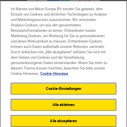
Im Namen von Nikon Europe BV werden Sie gebeten, dem
Einsatz von Cookies und ähnlichen Technologien zu Analyse-
AT
Nikon Sites
und Marketingzwecken zuzustimmen. Wir verwenden
Analyse-Cookies, um aus den gesammelten
Kontaktieren Sie uns
Datenschutzhinweis
Benutzerinformationen zu lernen. Drittanbieter nutzen
Nutzungsbedingungen
Marketing-Cookies, um Werbung für Sie zu personalisieren
Geschäftsbedingungen des Nikon Stores
und deren Wirksamkeit zu messen. Drittanbieter-Cookies
Cookie-Hinweise
Barrierefreiheit
können auch Daten außerhalb unserer Websites sammeln.
Durch Anklicken von „Alle akzeptieren“ erklären Sie sich mit
Cookie-Einstellungen
dem Setzen von Cookies und der Verarbeitung
© 2026 Nikon
personenbezogener Daten einverstanden. Wenn Sie mehr zu
diesem Thema wissen möchten, beachten Sie bitte unsere
Cookie-Hinweise.
Cookie-Hinweise
SKIP
Cookie-Einstellungen
Alle ablehnen
Alle akzeptieren