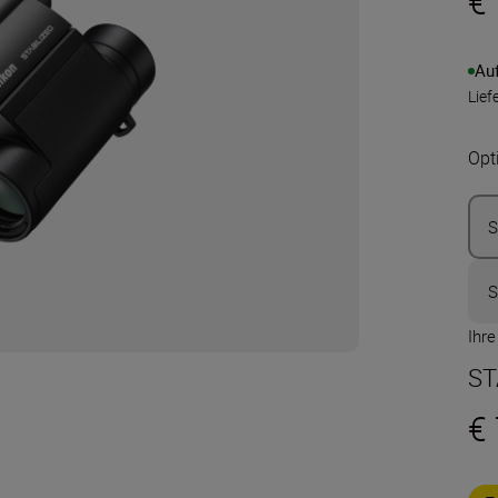
€
Au
Lief
Opt
S
S
Ihr
ST
€