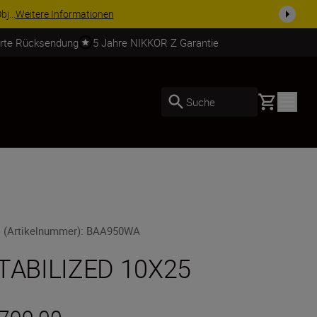
usrüstu...
Jetzt einkaufen
erte Rücksendung
5 Jahre NIKKOR Z Garantie
Basket
Suche
 (Artikelnummer)
:
BAA950WA
TABILIZED 10X25