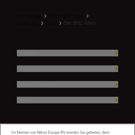
Homepage
Learn & Explore
Der Blitz. Meis...
Magazine
Gear
Produkte
Inspiration
Hilfe und Support
Firma
Im Namen von Nikon Europe BV werden Sie gebeten, dem