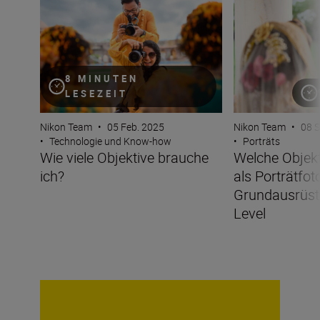
8 MINUTEN
LESEZEIT
Nikon Team
•
05 Feb. 2025
Nikon Team
•
08 S
•
Technologie und Know-how
•
Porträts
Wie viele Objektive brauche
Welche Objekt
ich?
als Porträtfot
Grundausrüst
Level