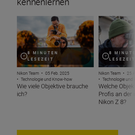
kennenlernen
Wie viele Objektive brauche ich?
Welche Objektive
8 MINUTEN
8 MINUT
LESEZEIT
LESEZEI
Nikon Team
•
05 Feb. 2025
Nikon Team
•
25 
•
Technologie und Know-how
•
Technologie und
Wie viele Objektive brauche
Welche Objek
ich?
Profis an der
Nikon Z 8?