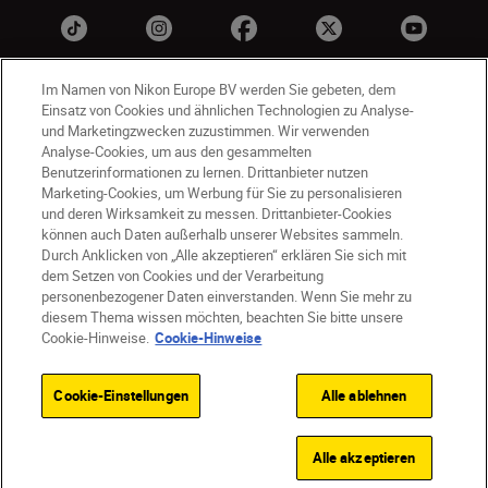
Im Namen von Nikon Europe BV werden Sie gebeten, dem
Einsatz von Cookies und ähnlichen Technologien zu Analyse-
und Marketingzwecken zuzustimmen. Wir verwenden
Analyse-Cookies, um aus den gesammelten
Benutzerinformationen zu lernen. Drittanbieter nutzen
Marketing-Cookies, um Werbung für Sie zu personalisieren
AT
Nikon Sites
und deren Wirksamkeit zu messen. Drittanbieter-Cookies
können auch Daten außerhalb unserer Websites sammeln.
Kontaktieren Sie uns
Datenschutzhinweis
Durch Anklicken von „Alle akzeptieren“ erklären Sie sich mit
Nutzungsbedingungen
dem Setzen von Cookies und der Verarbeitung
Geschäftsbedingungen des Nikon Stores
personenbezogener Daten einverstanden. Wenn Sie mehr zu
diesem Thema wissen möchten, beachten Sie bitte unsere
Cookie-Hinweise
Barrierefreiheit
Cookie-Hinweise.
Cookie-Hinweise
Cookie-Einstellungen
© 2026 Nikon
Cookie-Einstellungen
Alle ablehnen
SKIP
Alle akzeptieren