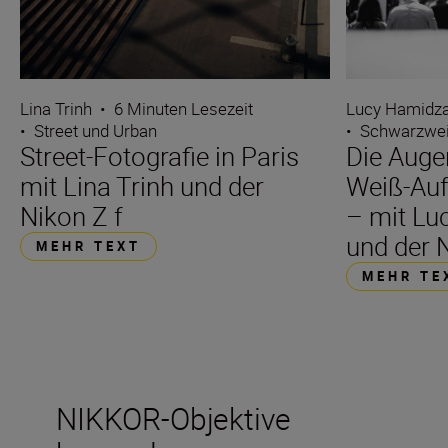
Lina Trinh
•
6 Minuten Lesezeit
Lucy Hamidz
•
Street und Urban
•
Schwarzwei
Street-Fotografie in Paris
Die Auge
mit Lina Trinh und der
Weiß-Auf
Nikon Z f
– mit Lu
und der 
MEHR TEXT
MEHR TE
NIKKOR-Objektive