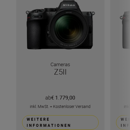
Cameras
Z5II
ab
€ 1.779,00
inkl. MwSt.
+
Kostenloser Versand
ink
WEITERE
WE
INFORMATIONEN
IN