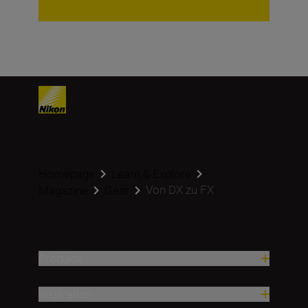
Homepage
Learn & Explore
Von DX zu FX
Magazine
Gear
Produkte
Inspiration