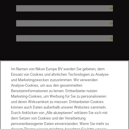
Inspiration
Hilfe und Support
Firma
Im Namen von Nikon Europe BV werden Sie gebeten, dem
Einsatz von Cookies und ähnlichen Technologien zu Analyse-
und Marketingzwecken zuzustimmen. Wir verwenden
Analyse-Cookies, um aus den gesammelten
Benutzerinformationen zu lernen. Drittanbieter nutzen
Marketing-Cookies, um Werbung für Sie zu personalisieren
und deren Wirksamkeit zu messen. Drittanbieter-Cookies
können auch Daten außerhalb unserer Websites sammeln.
Durch Anklicken von „Alle akzeptieren“ erklären Sie sich mit
AT
Nikon Sites
dem Setzen von Cookies und der Verarbeitung
personenbezogener Daten einverstanden. Wenn Sie mehr zu
Kontaktieren Sie uns
Datenschutzhinweis