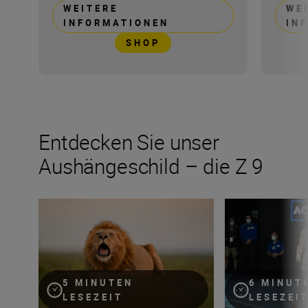
WEITERE
WE
INFORMATIONEN
IN
SHOP
Entdecken Sie unser
Aushängeschild – die Z 9
Wie Roie Galitz das Wesen Kenias mit der Z 9 festhält
Sportliche Emotio
5 MINUTEN
6 MINUT
LESEZEIT
LESEZEI