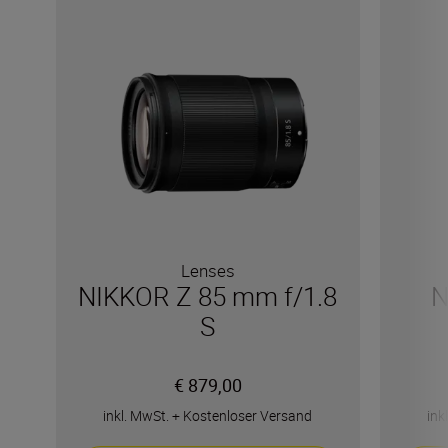
Lenses
NIKKOR Z 85 mm f/1.8
N
S
€ 879,00
inkl. MwSt.
+
Kostenloser Versand
ink