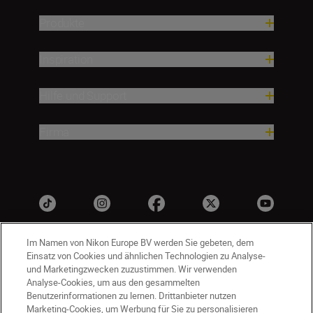
Produkte
Inspiration
Hilfe und Support
Firma
Im Namen von Nikon Europe BV werden Sie gebeten, dem
Einsatz von Cookies und ähnlichen Technologien zu Analyse-
und Marketingzwecken zuzustimmen. Wir verwenden
Analyse-Cookies, um aus den gesammelten
Benutzerinformationen zu lernen. Drittanbieter nutzen
Marketing-Cookies, um Werbung für Sie zu personalisieren