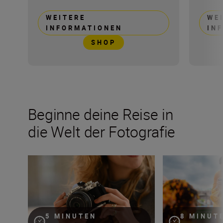
WEITERE
WE
INFORMATIONEN
IN
SHOP
Beginne deine Reise in
die Welt der Fotografie
DSLR vs. spiegellose Kameras: Warum spiegellos?
Wie viele Objekti
5 MINUTEN
8 MINUT