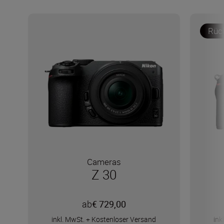
Rück
Cameras
Z 30
ab
€ 729,00
inkl. MwSt.
+
Kostenloser Versand
ink