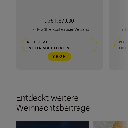
ab
€ 1.879,00
inkl. MwSt.
+
Kostenloser Versand
ink
WEITERE
WE
INFORMATIONEN
IN
SHOP
Entdeckt weitere
Weihnachtsbeiträge
9 Top-Tipps zum Fotografieren auf Weihnachtsmärkten
Weihnachtsgesc