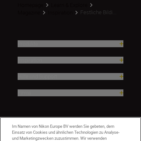
Homepage
Learn & Explore
Festliche Bildi...
Magazine
Inspiration
Produkte
Inspiration
Hilfe und Support
Firma
Im Namen von Nikon Europe BV werden Sie gebeten, dem
Einsatz von Cookies und ähnlichen Technologien zu Analyse-
und Marketingzwecken zuzustimmen. Wir verwenden