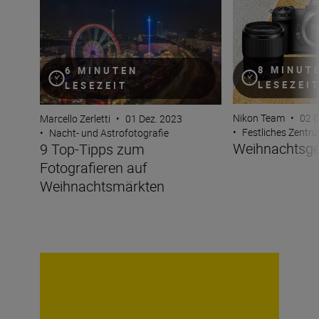
8 MINUT
6 MINUTEN
LESEZEI
LESEZEIT
Nikon Team
•
02 D
Marcello Zerletti
•
01 Dez. 2023
•
Festliches Zentr
•
Nacht- und Astrofotografie
Weihnachtsge
9 Top-Tipps zum
Fotografieren auf
Weihnachtsmärkten