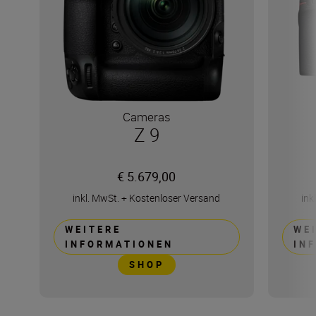
Cameras
Z 9
€ 5.679,00
inkl. MwSt.
+
Kostenloser Versand
ink
WEITERE
WE
INFORMATIONEN
IN
SHOP