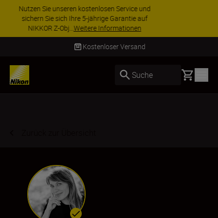
ZUBEHÖR IM ANGEBOT | Sparen Sie 15 % auf
ausgewähltes Zubehör und vervollständigen Sie
Ihre Ausrüstu...
Jetzt einkaufen
Lieferung innerhalb von 2–4 Werktagen
Basket
Suche
Zurück zur Übersicht