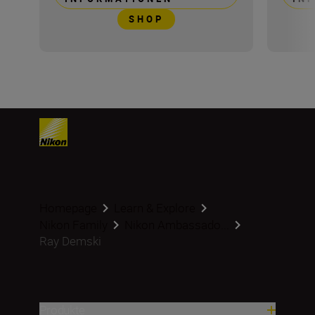
SHOP
Homepage
Learn & Explore
Nikon Family
Nikon Ambassado...
Ray Demski
Produkte