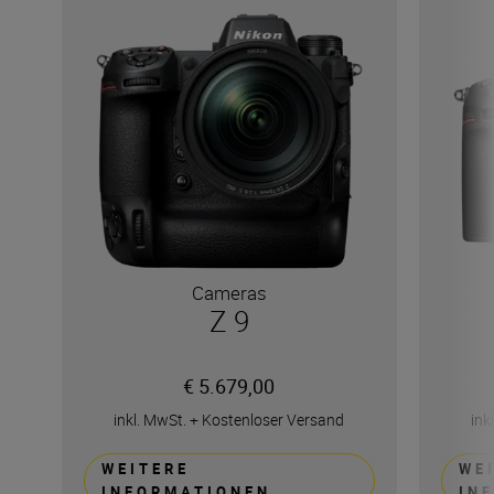
Cameras
Z 9
€ 5.679,00
inkl. MwSt.
+
Kostenloser Versand
ink
WEITERE
WE
INFORMATIONEN
IN