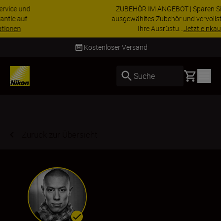
ZUBEHÖR IM ANGEBOT | Sparen Sie 15 % auf
ausgewähltes Zubehör und vervollständigen Sie
Ihre Ausrüstu...
Jetzt einkaufen
Lieferung innerhalb von 2–4 Werktagen
Basket
Suche
Zurück zur Übersicht