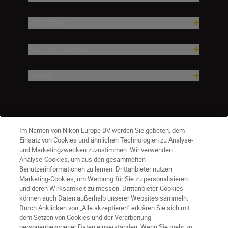
Inspiration
Hilfe und Support
Firma
Im Namen von Nikon Europe BV werden Sie gebeten, dem
Einsatz von Cookies und ähnlichen Technologien zu Analyse-
und Marketingzwecken zuzustimmen. Wir verwenden
Analyse-Cookies, um aus den gesammelten
Benutzerinformationen zu lernen. Drittanbieter nutzen
Marketing-Cookies, um Werbung für Sie zu personalisieren
und deren Wirksamkeit zu messen. Drittanbieter-Cookies
können auch Daten außerhalb unserer Websites sammeln.
Durch Anklicken von „Alle akzeptieren“ erklären Sie sich mit
AT
Nikon Sites
dem Setzen von Cookies und der Verarbeitung
personenbezogener Daten einverstanden. Wenn Sie mehr zu