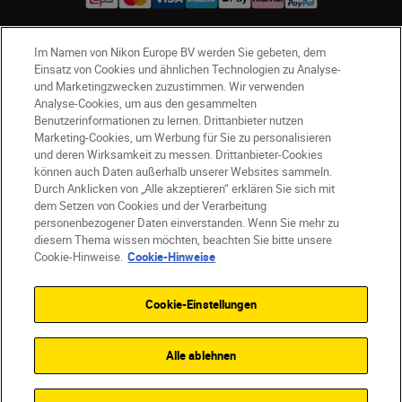
Im Namen von Nikon Europe BV werden Sie gebeten, dem
AT
Nikon Sites
Einsatz von Cookies und ähnlichen Technologien zu Analyse-
Kontaktieren Sie uns
Datenschutzhinweis
und Marketingzwecken zuzustimmen. Wir verwenden
Analyse-Cookies, um aus den gesammelten
Nutzungsbedingungen
Benutzerinformationen zu lernen. Drittanbieter nutzen
Geschäftsbedingungen des Nikon Stores
Marketing-Cookies, um Werbung für Sie zu personalisieren
Cookie-Hinweise
Barrierefreiheit
und deren Wirksamkeit zu messen. Drittanbieter-Cookies
können auch Daten außerhalb unserer Websites sammeln.
Cookie-Einstellungen
Durch Anklicken von „Alle akzeptieren“ erklären Sie sich mit
© 2026 Nikon
dem Setzen von Cookies und der Verarbeitung
personenbezogener Daten einverstanden. Wenn Sie mehr zu
diesem Thema wissen möchten, beachten Sie bitte unsere
Cookie-Hinweise.
Cookie-Hinweise
SKIP
Cookie-Einstellungen
Alle ablehnen