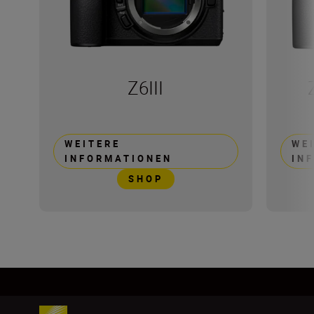
Z6III
WEITERE
WE
INFORMATIONEN
IN
SHOP