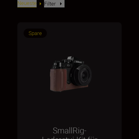
Neueste
Filter
Spare
SmallRig-