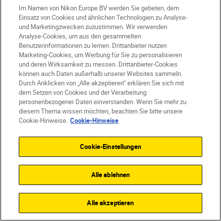
Im Namen von Nikon Europe BV werden Sie gebeten, dem
Einsatz von Cookies und ähnlichen Technologien zu Analyse-
und Marketingzwecken zuzustimmen. Wir verwenden
Analyse-Cookies, um aus den gesammelten
Benutzerinformationen zu lernen. Drittanbieter nutzen
Marketing-Cookies, um Werbung für Sie zu personalisieren
und deren Wirksamkeit zu messen. Drittanbieter-Cookies
können auch Daten außerhalb unserer Websites sammeln.
SmallRig-L-
Durch Anklicken von „Alle akzeptieren“ erklären Sie sich mit
Halterung für die
dem Setzen von Cookies und der Verarbeitung
personenbezogener Daten einverstanden. Wenn Sie mehr zu
Z6III
diesem Thema wissen möchten, beachten Sie bitte unsere
Cookie-Hinweise.
Cookie-Hinweise
€ 54,00
€ 45,90
Cookie-Einstellungen
inkl. MwSt.
+
Kostenloser Versand
Alle ablehnen
SHOP
Alle akzeptieren