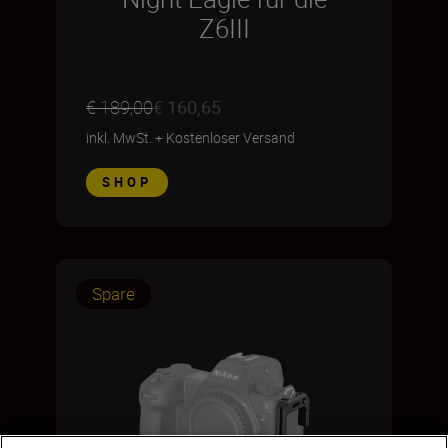
Z6III
€ 189,00
€ 160,65
inkl. MwSt.
+
Kostenloser Versand
SHOP
Spare