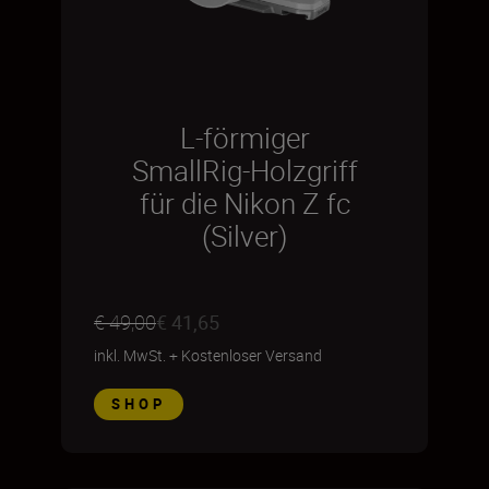
L-förmiger
SmallRig-Holzgriff
für die Nikon Z fc
(Silver)
€ 49,00
€ 41,65
inkl. MwSt.
+
Kostenloser Versand
SHOP