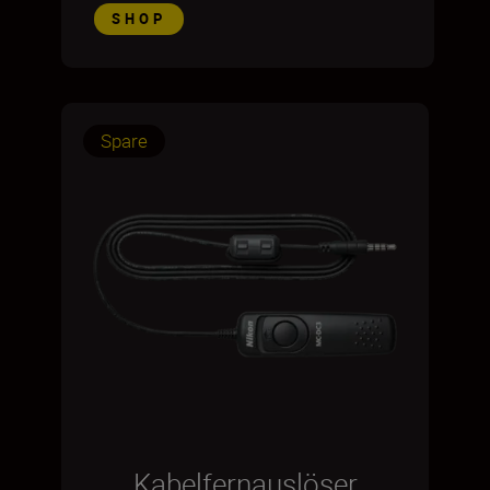
SHOP
Spare
Kabelfernauslöser