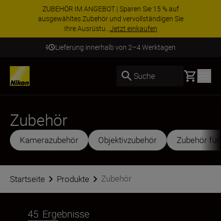
ZUBEHÖR IM ANGEBOT | Sparen Sie 15 % auf
ausgewähltes Zubehör und vervollständigen Sie
Ihre Ausrüstu...
Jetzt einkaufen
Lieferung innerhalb von 2–4 Werktagen
Basket
Suche
Zubehör
Kamerazubehör
Objektivzubehör
Zubehör für
Zubehör
Startseite
Produkte
45
Ergebnisse