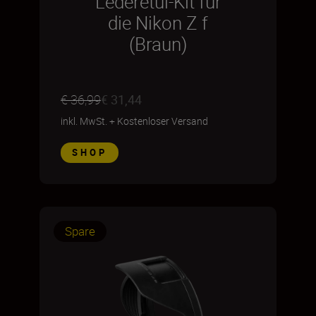
Lederetui-Kit für
die Nikon Z f
(Braun)
€ 36,99
€ 31,44
inkl. MwSt.
+
Kostenloser Versand
SHOP
Spare