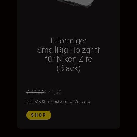
L-förmiger
SmallRig-Holzgriff
für Nikon Z fc
(Black)
€ 49,00
€ 41,65
inkl. MwSt.
+
Kostenloser Versand
SHOP