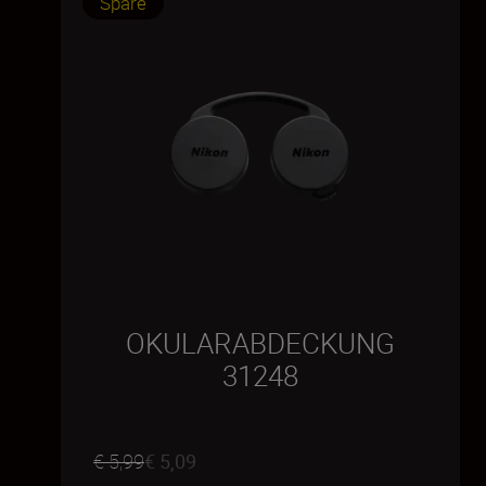
Spare
OKULARABDECKUNG
31248
€ 5,99
€ 5,09