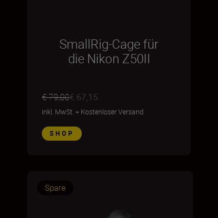
SmallRig-Cage für
die Nikon Z50II
€ 79,00
€ 67,15
inkl. MwSt.
+
Kostenloser Versand
SHOP
Spare