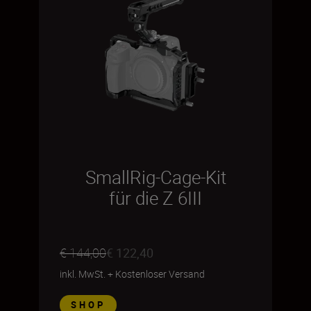
SmallRig-Cage-Kit
für die Z 6III
€ 144,00
€ 122,40
inkl. MwSt.
+
Kostenloser Versand
SHOP