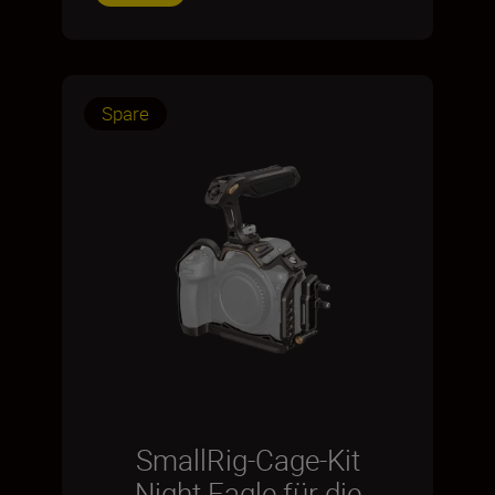
Spare
SmallRig-Cage-Kit
Night Eagle für die