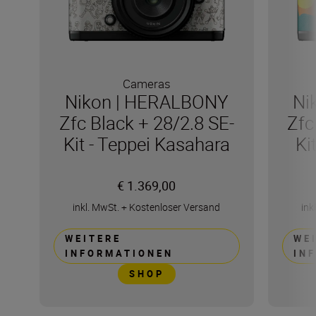
Cameras
Nikon | HERALBONY
Ni
Zfc Black + 28/2.8 SE-
Zfc
Kit - Teppei Kasahara
Ki
€ 1.369,00
inkl. MwSt.
+
Kostenloser Versand
ink
WEITERE
WE
INFORMATIONEN
IN
SHOP