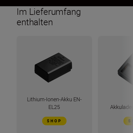
Im Lieferumfang
enthalten
Lithium-Ionen-Akku EN-
EL25
Akkulade
SHOP
S