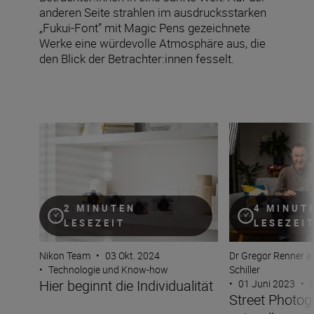
anderen Seite strahlen im ausdrucksstarken
„Fukui-Font” mit Magic Pens gezeichnete
Werke eine würdevolle Atmosphäre aus, die
den Blick der Betrachter:innen fesselt.
Hier beginnt die Individualität
Street Photograph
2 MINUTEN
4 MINUT
LESEZEIT
LESEZEI
Nikon Team
•
03 Okt. 2024
Dr Gregor Renner a
•
Technologie und Know-how
Schiller
Hier beginnt die Individualität
•
01 Juni 2023
•
Street Photog