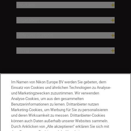
Produkte
Inspiration
Hilfe und Support
Firma
Im Namen von Nikon Europe BV werden Sie gebeten, dem
Einsatz von Cookies und ähnlichen Technologien zu Analyse-
und Marketingzwecken zuzustimmen. Wir verwenden
Analyse-Cookies, um aus den gesammelten
Benutzerinformationen zu lernen. Drittanbieter nutzen
Marketing-Cookies, um Werbung für Sie zu personalisieren
und deren Wirksamkeit zu messen. Drittanbieter-Cookies
können auch Daten außerhalb unserer Websites sammeln.
Durch Anklicken von „Alle akzeptieren“ erklären Sie sich mit
AT
Nikon Sites