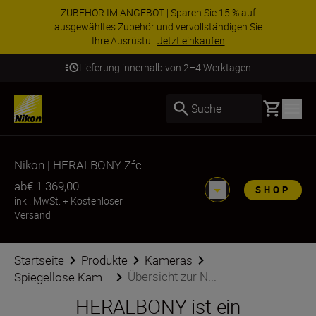
ZUBEHÖR IM ANGEBOT | Sparen Sie 15 % auf
ausgewähltes Zubehör und vervollständigen Sie
Ihre Ausrüstu...
Jetzt einkaufen
Lieferung innerhalb von 2–4 Werktagen
Basket
Suche
Nikon | HERALBONY Zfc
ab
€ 1.369,00
SHOP
inkl. MwSt.
+
Kostenloser
Versand
Startseite
Produkte
Kameras
Übersicht zur N...
Spiegellose Kam...
HERALBONY ist ein