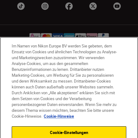
Im Namen von Nikon Europe BV werden Sie gebeten, dem
Einsatz von Cookies und ähnlichen Technologien zu Analyse-
und Marketingzwecken zuzustimmen. Wir verwenden
AT
Nikon Sites
Analyse-Cookies, um aus den gesammelten
Kontaktieren Sie uns
Datenschutzhinweis
Benutzerinformationen zu lernen. Drittanbieter nutzen
Nutzungsbedingungen
Marketing-Cookies, um Werbung für Sie zu personalisieren
und deren Wirksamkeit zu messen. Drittanbieter-Cookies
Geschäftsbedingungen des Nikon Stores
können auch Daten außerhalb unserer Websites sammeln.
Cookie-Hinweise
Barrierefreiheit
Durch Anklicken von „Alle akzeptieren“ erklären Sie sich mit
Cookie-Einstellungen
dem Setzen von Cookies und der Verarbeitung
© 2026 Nikon
personenbezogener Daten einverstanden. Wenn Sie mehr zu
diesem Thema wissen möchten, beachten Sie bitte unsere
Cookie-Hinweise.
Cookie-Hinweise
SKIP
Cookie-Einstellungen