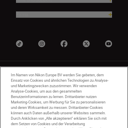
Firma
Im Namen von Nikon Europe BV werden Sie gebeten, dem
Einsatz von Cookies und ähnlichen Technologien zu Analyse-
und Marketingzwecken zuzustimmen. Wir verwenden
Analyse-Cookies, um aus den gesammelten
AT
Nikon Sites
Benutzerinformationen zu lernen. Drittanbieter nutzen
Kontaktieren Sie uns
Datenschutzhinweis
Marketing-Cookies, um Werbung für Sie zu personalisieren
Nutzungsbedingungen
und deren Wirksamkeit zu messen. Drittanbieter-Cookies
können auch Daten außerhalb unserer Websites sammeln.
Geschäftsbedingungen des Nikon Stores
Durch Anklicken von „Alle akzeptieren“ erklären Sie sich mit
Cookie-Hinweise
Barrierefreiheit
dem Setzen von Cookies und der Verarbeitung
Cookie-Einstellungen