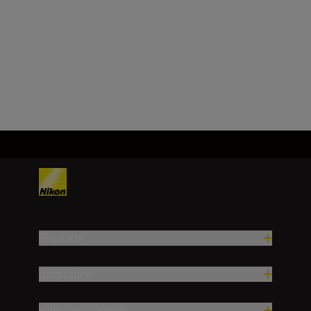
CMOS-Sensor,
35,9 mm × 23,9 mm (FX-Format)
Mehr laden
Produkte
Inspiration
Hilfe und Support