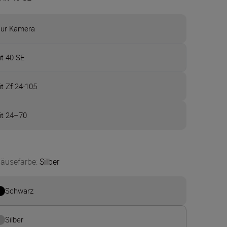
ur Kamera
it 40 SE
it Zf 24-105
it 24–70
äusefarbe
:
Silber
Schwarz
Silber