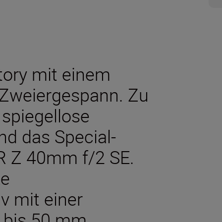
tory mit einem
 Zweiergespann. Zu
 spiegellose
nd das Special-
OR Z 40mm f/2 SE.
ke
v mit einer
 bis 50 mm