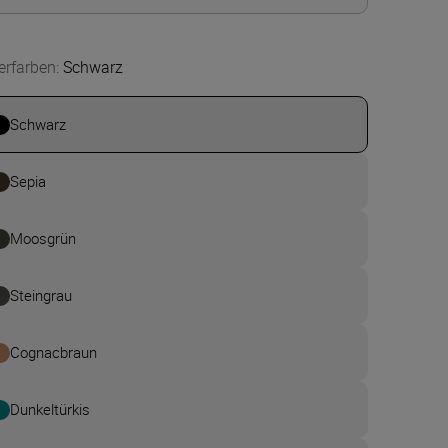
erfarben
:
Schwarz
Schwarz
Sepia
Moosgrün
Steingrau
Cognacbraun
Dunkeltürkis