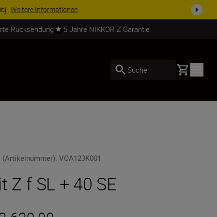
usrüstu...
Jetzt einkaufen
erte Rücksendung
5 Jahre NIKKOR Z Garantie
Basket
Suche
 (Artikelnummer)
:
VOA123K001
it Z f SL + 40 SE