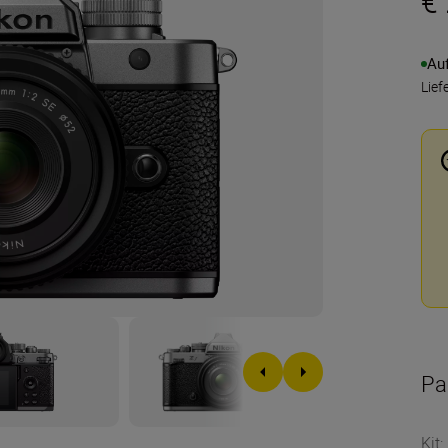
€
Au
Lief
Pa
Kit
: