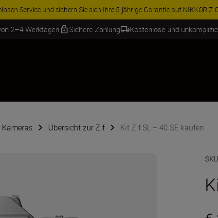
ren Sie 15 % auf ausgewähltes Zubehör und vervollständigen Sie Ihre A
 von 2–4 Werktagen
Sichere Zahlung
Kostenlose und unkomplizi
e Kameras
Übersicht zur Z f
Kit Z f SL + 40 SE kaufen
SKU
K