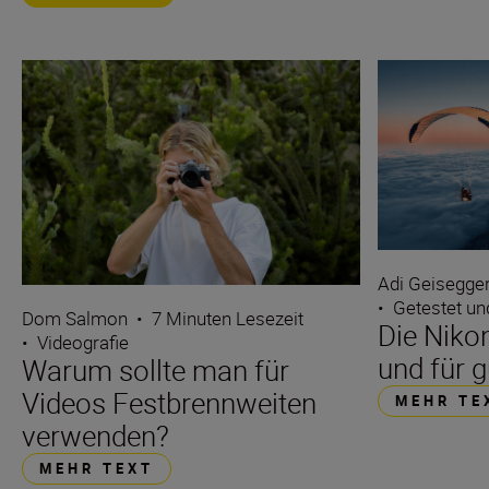
Adi Geisegge
•
Getestet un
Dom Salmon
•
7 Minuten Lesezeit
Die Nikon
•
Videografie
und für 
Warum sollte man für
Videos Festbrennweiten
MEHR TE
verwenden?
MEHR TEXT