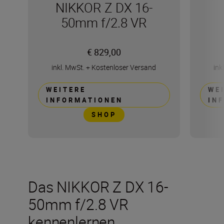
NIKKOR Z DX 16-
50mm f/2.8 VR
€ 829,00
inkl. MwSt.
+
Kostenloser Versand
ink
WEITERE
WE
INFORMATIONEN
IN
SHOP
Das NIKKOR Z DX 16-
50mm f/2.8 VR
kennenlernen