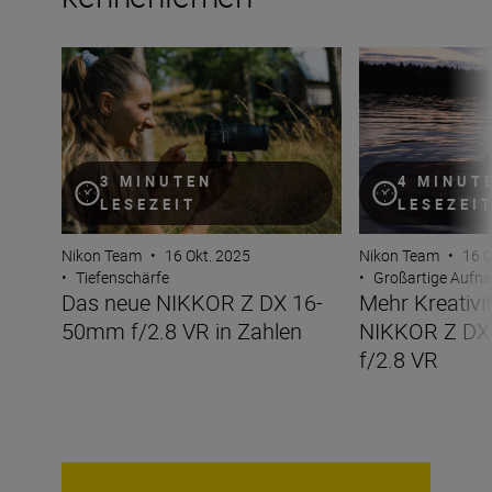
Das neue NIKKOR Z DX 16-50mm f/2.8 VR in Zahlen
Mehr Kreativitä
3 MINUTEN
4 MINUT
LESEZEIT
LESEZEI
Nikon Team
•
16 Okt. 2025
Nikon Team
•
16 O
•
Tiefenschärfe
•
Großartige Aufn
Das neue NIKKOR Z DX 16-
Mehr Kreativi
50mm f/2.8 VR in Zahlen
NIKKOR Z D
f/2.8 VR