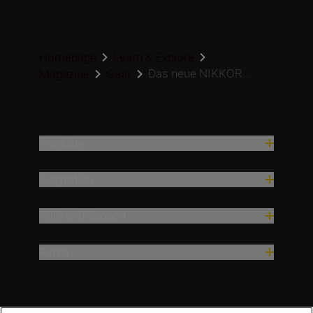
Homepage
Learn & Explore
Das neue NIKKOR...
Magazine
Gear
Produkte
Inspiration
Hilfe und Support
Firma