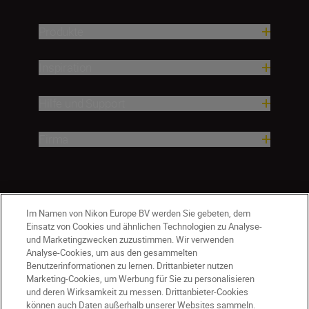
Produkte
Inspiration
Hilfe und Support
Firma
Im Namen von Nikon Europe BV werden Sie gebeten, dem
Einsatz von Cookies und ähnlichen Technologien zu Analyse-
und Marketingzwecken zuzustimmen. Wir verwenden
Analyse-Cookies, um aus den gesammelten
Benutzerinformationen zu lernen. Drittanbieter nutzen
Marketing-Cookies, um Werbung für Sie zu personalisieren
und deren Wirksamkeit zu messen. Drittanbieter-Cookies
können auch Daten außerhalb unserer Websites sammeln.