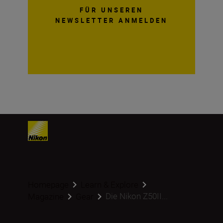
FÜR UNSEREN
NEWSLETTER ANMELDEN
Homepage
Learn & Explore
Die Nikon Z50II...
Magazine
Gear