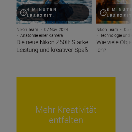
4 MINUTEN
8 MINUT
LESEZEIT
LESEZEI
Nikon Team
•
07 Nov. 2024
Nikon Team
•
05 F
•
Anatomie einer Kamera
•
Technologie und
Die neue Nikon Z50II: Starke
Wie viele Obj
Leistung und kreativer Spaß
ich?
Mehr Kreativität
entfalten