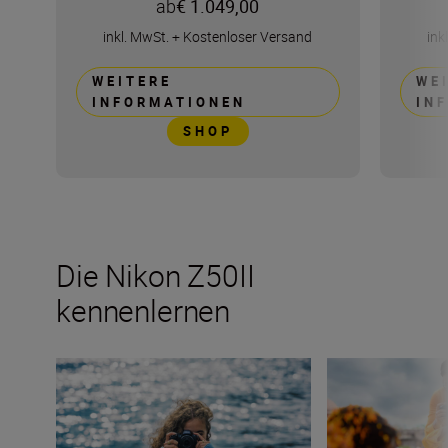
ab
€ 1.049,00
inkl. MwSt.
+
Kostenloser Versand
ink
WEITERE
WE
INFORMATIONEN
IN
SHOP
Die Nikon Z50II
kennenlernen
Die neue Nikon Z50II: Starke Leistung und kreativer Spa
Wie viele Objekti