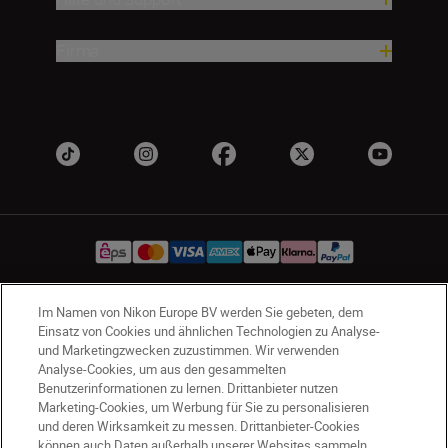
Firma
Im Namen von Nikon Europe BV werden Sie gebeten, dem
AT
Nikon Sites
Einsatz von Cookies und ähnlichen Technologien zu Analyse-
Kontaktieren Sie uns
Datenschutzhinweis
und Marketingzwecken zuzustimmen. Wir verwenden
Analyse-Cookies, um aus den gesammelten
Nutzungsbedingungen
Benutzerinformationen zu lernen. Drittanbieter nutzen
Geschäftsbedingungen des Nikon Stores
Marketing-Cookies, um Werbung für Sie zu personalisieren
Cookie-Hinweise
Barrierefreiheit
und deren Wirksamkeit zu messen. Drittanbieter-Cookies
können auch Daten außerhalb unserer Websites sammeln.
Cookie-Einstellungen