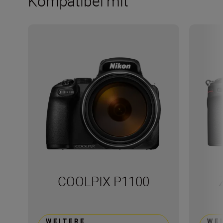
Kompatibel mit
COOLPIX P1100
WEITERE
WE