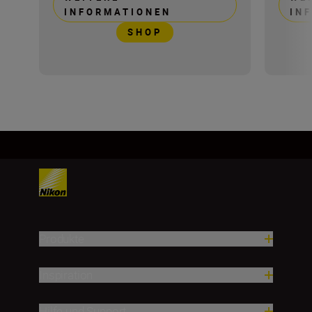
INFORMATIONEN
IN
SHOP
Produkte
Inspiration
Hilfe und Support