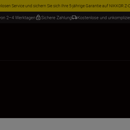
ren Sie 15 % auf ausgewähltes Zubehör und vervollständigen Sie Ihre A
 von 2–4 Werktagen
Sichere Zahlung
Kostenlose und unkomplizi