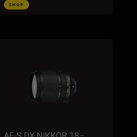
SHOP
AF-S DX NIKKOR 18–