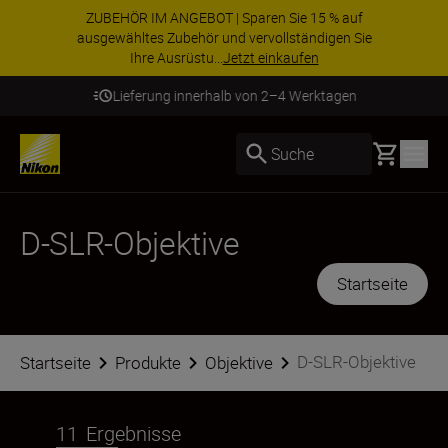
ZUBEHÖR IM ANGEBOT | Sparen Sie 15 % auf
ausgewähltes Zubehör und vervollständigen Sie
Ihre Ausrüstu...
Jetzt einkaufen
Lieferung innerhalb von 2–4 Werktagen
Basket
Suche
D-SLR-Objektive
Startseite
D-SLR-Objektive
Startseite
Produkte
Objektive
11
Ergebnisse