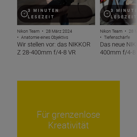
3 MINUTEN
3 MINUT
LESEZEIT
LESEZEI
Nikon Team
•
28 März 2024
Nikon Team
•
28 
•
Anatomie eines Objektivs
•
Tiefenschärfe
Wir stellen vor: das NIKKOR
Das neue NIK
Z 28-400mm f/4-8 VR
400mm f/4-8 
Für grenzenlose
Kreativität