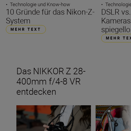
•
Technologie und Know-how
•
Technologi
10 Gründe für das Nikon-Z-
DSLR vs.
System
Kameras
spiegell
MEHR TEXT
MEHR TE
Das NIKKOR Z 28-
400mm f/4-8 VR
entdecken
Wir stellen vor: das NIKKOR Z 28-400mm f/4-8 VR
Das neue NIKKOR