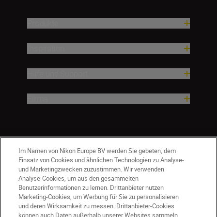
Produkte
Inspiration
Hilfe und Support
Firma
Im Namen von Nikon Europe BV werden Sie gebeten, dem
Einsatz von Cookies und ähnlichen Technologien zu Analyse-
und Marketingzwecken zuzustimmen. Wir verwenden
Analyse-Cookies, um aus den gesammelten
Benutzerinformationen zu lernen. Drittanbieter nutzen
Marketing-Cookies, um Werbung für Sie zu personalisieren
und deren Wirksamkeit zu messen. Drittanbieter-Cookies
können auch Daten außerhalb unserer Websites sammeln.