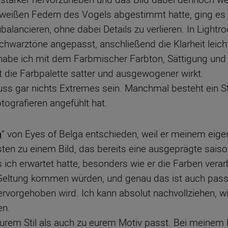
e weißen Federn des Vogels abgestimmt hatte, ging es 
lancieren, ohne dabei Details zu verlieren. In Lightro
chwarztöne angepasst, anschließend die Klarheit leich
be ich mit dem Farbmischer Farbton, Sättigung und H
t die Farbpalette satter und ausgewogener wirkt.
ss gar nichts Extremes sein. Manchmal besteht ein Stil 
tografieren angefühlt hat.
a
“ von Eyes of Belga entschieden, weil er meinem eig
ten zu einem Bild, das bereits eine ausgeprägte saison
 ich erwartet hatte, besonders wie er die Farben verar
 Geltung kommen würden, und genau das ist auch passi
rvorgehoben wird. Ich kann absolut nachvollziehen, wie
en.
urem Stil als auch zu eurem Motiv passt. Bei meinem B