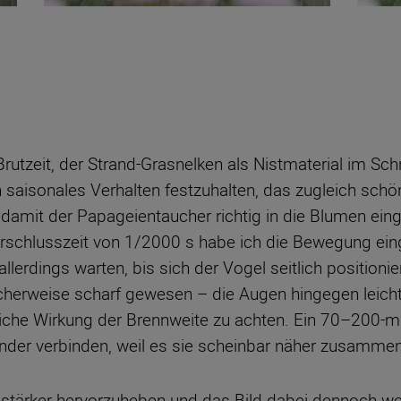
rutzeit, der Strand-Grasnelken als Nistmaterial im Sch
saisonales Verhalten festzuhalten, das zugleich schö
damit der Papageientaucher richtig in die Blumen ein
erschlusszeit von 1/2000 s habe ich die Bewegung eing
lerdings warten, bis sich der Vogel seitlich positioni
cherweise scharf gewesen – die Augen hingegen leicht
mliche Wirkung der Brennweite zu achten. Ein 70–200-
nder verbinden, weil es sie scheinbar näher zusammen
stärker hervorzuheben und das Bild dabei dennoch weic