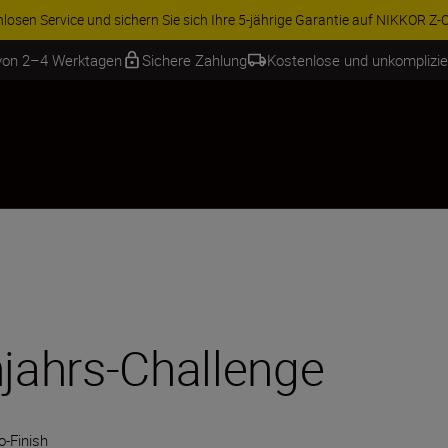
ren Sie 15 % auf ausgewähltes Zubehör und vervollständigen Sie Ihre A
 von 2–4 Werktagen
Sichere Zahlung
Kostenlose und unkomplizi
hjahrs-Challenge
o-Finish