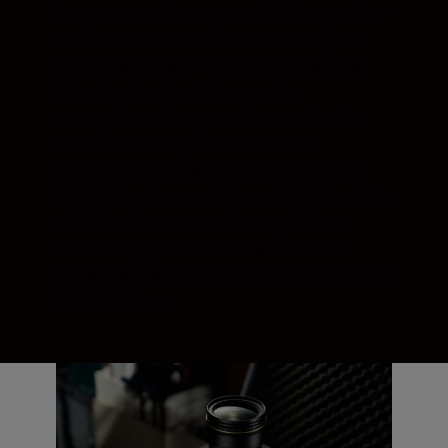
bequeme Bedienung. Dank der kompakten
und leichten Bauweise ist das Blitzgerät
die perfekte Ergänzung für Ihre Kamera.
Seine drei Ausleuchtungsprofile
ermöglichen die optimale Kontrolle über
die Ausleuchtung des Bildfelds in
bestimmten Aufnahmesituationen. Die
Weitwinkel-Streuscheibe und die integrierte
Reflektorkarte sowie die mitgelieferte
Diffusorkuppel bieten zusammen mit
Nikons optionalen Farbfiltern neue kreative
Möglichkeiten.