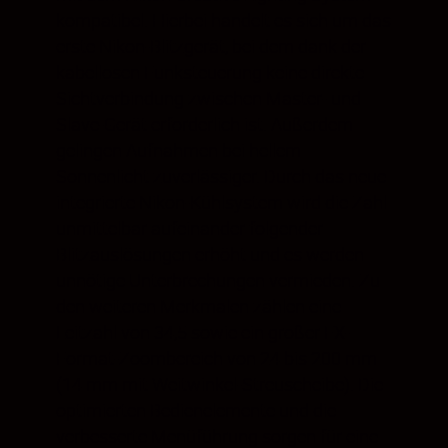
kompatibel. Hierbei handelt es sich um das
erste Nikon-Blitzgerät, bei dem dank der
kabellosen Funksteuerung keine direkte
Sichtverbindung zwischen Master- und
Slave-Gerät erforderlich ist. Außerdem
gelingen Aufnahmen bei hellem
Sonnenlicht zuverlässiger. Durch das neue
integrierte Nikon-Kühlsystem wird die Zahl
unmittelbar aufeinander folgender
Blitzauslösungen erhöht und es werden
unnötige Unterbrechungen vermieden. Zu
den weiteren Merkmalen zählen eine
Leitzahl von 34,5 sowie ein großer FX-
Format-Zoombereich von 24 bis 200 mm
(14 mm mit Weitwinkel-Streuscheibe). Die
optimierten Bedienelemente und die
verbesserte Menüführung sorgen für eine