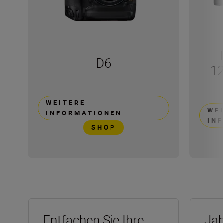
D6
1
WEITERE
WE
INFORMATIONEN
IN
SHOP
Entfachen Sie Ihre
Jah