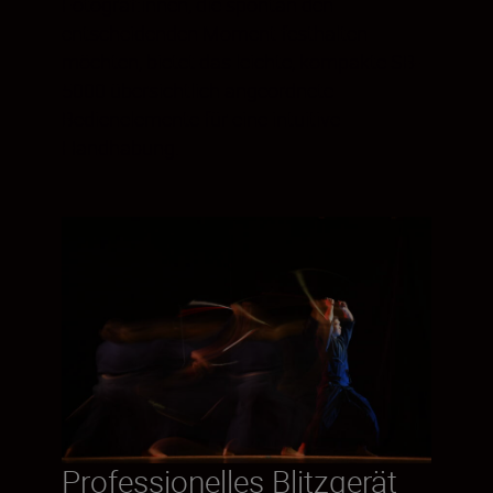
Fotograf:innen, die spontan den
entscheidenden Moment festhalten
möchten, bietet das leichte, kompakte SB-
5000 übersichtlich angeordnete
Bedienelemente für eine intuitive
Handhabung.
Professionelles Blitzgerät