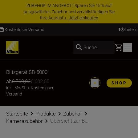
ZUBEHÖR IM ANGEBOT | Sparen Sie 15 % auf
ausgewähltes Zubehör und vervollständigen Sie
Ihre Ausrüstu...
Jetzt einkaufen
Lieferung innerhalb von 2–4 Werktagen
Basket
Suche
Blitzgerät SB-5000
ab
€ 709,00
€ 602,65
SHOP
inkl. MwSt.
+
Kostenloser
Versand
Startseite
Produkte
Zubehör
Übersicht zur B...
Kamerazubehör