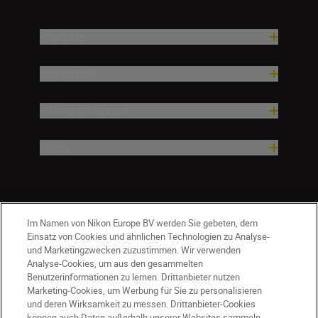
Produkte
Inspiration
Hilfe und Support
Firma
Im Namen von Nikon Europe BV werden Sie gebeten, dem
Einsatz von Cookies und ähnlichen Technologien zu Analyse-
und Marketingzwecken zuzustimmen. Wir verwenden
Analyse-Cookies, um aus den gesammelten
Benutzerinformationen zu lernen. Drittanbieter nutzen
Marketing-Cookies, um Werbung für Sie zu personalisieren
und deren Wirksamkeit zu messen. Drittanbieter-Cookies
können auch Daten außerhalb unserer Websites sammeln.