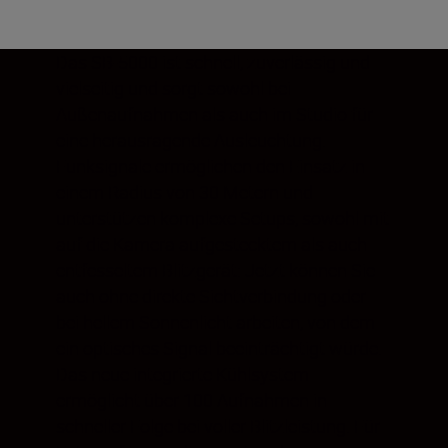
Das SB-5000 ist schnell, zuverlässig und
vielseitig und sorgt sowohl bei
Außenaufnahmen als auch im Studio für
eine herausragende Ausleuchtung.
Funksignale ermöglichen den Einsatz in
einem Radius von 30 Metern und
unterstützen komplexe Setups, sowohl mit
auf die Kamera aufgestecktem als auch
entfesseltem Blitzgerät: Jetzt können Sie
auch ohne direkte Sichtverbindung oder
bei hellem Sonnenlicht arbeiten, von dem
ein optisches Signal beeinträchtigt würde.
Das neue integrierte Kühlsystem
ermöglicht über 100 Aufnahmen in
schneller Folge bei voller Blitzleistung. Für