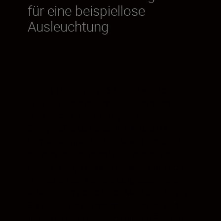
für eine beispiellose
Ausleuchtung
Das i-TTL-Blitzgerät SB-5000 wurde
speziell für professionelle Fotografen
entwickelt. Es ist mit digitalen
Spiegelreflexkameras im FX- und DX-
Format kompatibel und sowohl im Studio
als auch in der freien Natur einsetzbar.
Dieses Blitzgerät kann entweder auf den
Blitzschuh der Kamera aufgesteckt, als
kabellos ferngesteuertes Master- oder als
Slave-Blitzgerät verwendet werden und ist
mit dem Nikon Creative Lighting System