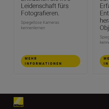
Leidenschaft fürs
Erf
Fotografieren.
Ent
her
Spiegellose Kameras
Obj
kennenlernen
Spieg
kenn
MEHR
M
INFORMATIONEN
I